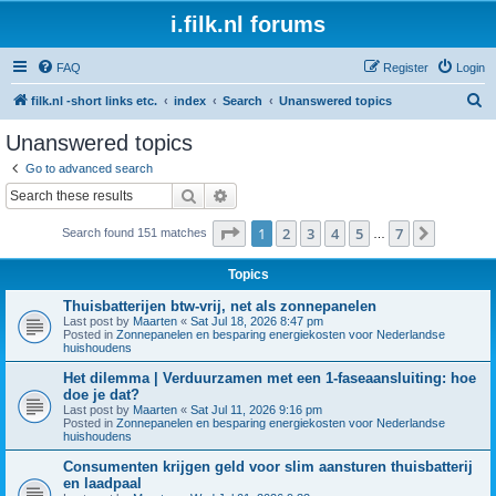
i.filk.nl forums
FAQ
Register
Login
S
filk.nl -short links etc.
index
Search
Unanswered topics
e
Unanswered topics
a
Go to advanced search
r
Search
Advanced search
c
Page
1
of
7
1
2
3
4
5
7
Next
Search found 151 matches
h
…
Topics
Thuisbatterijen btw-vrij, net als zonnepanelen
Last post by
Maarten
«
Sat Jul 18, 2026 8:47 pm
Posted in
Zonnepanelen en besparing energiekosten voor Nederlandse
huishoudens
Het dilemma | Verduurzamen met een 1-faseaansluiting: hoe
doe je dat?
Last post by
Maarten
«
Sat Jul 11, 2026 9:16 pm
Posted in
Zonnepanelen en besparing energiekosten voor Nederlandse
huishoudens
Consumenten krijgen geld voor slim aansturen thuisbatterij
en laadpaal