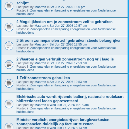
schijnt
Last post by
Maarten
«
Sat Jun 27, 2026 1:00 pm
Posted in
Zonnepanelen en besparing energiekosten voor Nederlandse
huishoudens
4 Mogelijkheden om je zonnestroom zelf te gebruiken
Last post by
Maarten
«
Sat Jun 27, 2026 12:57 pm
Posted in
Zonnepanelen en besparing energiekosten voor Nederlandse
huishoudens
3 Stroom zonnepanelen zelf gebruiken steeds belangrijker
Last post by
Maarten
«
Sat Jun 27, 2026 12:55 pm
Posted in
Zonnepanelen en besparing energiekosten voor Nederlandse
huishoudens
2 Waarom eigen verbruik zonnestroom nog vrij laag is
Last post by
Maarten
«
Sat Jun 27, 2026 12:53 pm
Posted in
Zonnepanelen en besparing energiekosten voor Nederlandse
huishoudens
1 Zelf zonnestroom gebruiken
Last post by
Maarten
«
Sat Jun 27, 2026 12:53 pm
Posted in
Zonnepanelen en besparing energiekosten voor Nederlandse
huishoudens
Elektrische auto wordt rijdende batterij, nationale routekaart
bidirectioneel laden gepresenteerd
Last post by
Maarten
«
Wed Jun 24, 2026 10:15 am
Posted in
Zonnepanelen en besparing energiekosten voor Nederlandse
huishoudens
Minister verplicht energiebedrijven terugleverkosten
zonnepanelen duidelijk op factuur te zetten
Last post by
Maarten
«
Wed Jun 17, 2026 3:13 pm