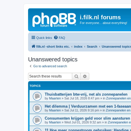
i.filk.nl forums
For everyone... about everything!
Quick links
FAQ
filk.nl -short links etc.
index
Search
Unanswered topic
Unanswered topics
Go to advanced search
Search
Advanced search
TOPICS
Thuisbatterijen btw-vrij, net als zonnepanelen
by
Maarten
»
Sat Jul 18, 2026 8:47 pm
» in
Zonnepanelen en
Het dilemma | Verduurzamen met een 1-faseaans
by
Maarten
»
Sat Jul 11, 2026 9:16 pm
» in
Zonnepanelen en 
Consumenten krijgen geld voor slim aansturen t
by
Maarten
»
Wed Jul 01, 2026 9:32 am
» in
Zonnepanelen e
11 Hoe meer zonnestroom gebruiken: Handige a