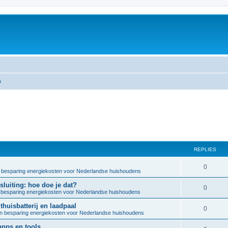
s
REPLIES
R
0
 besparing energiekosten voor Nederlandse huishoudens
e
luiting: hoe doe je dat?
R
0
besparing energiekosten voor Nederlandse huishoudens
p
e
huisbatterij en laadpaal
l
R
0
n besparing energiekosten voor Nederlandse huishoudens
p
i
e
pps en tools
l