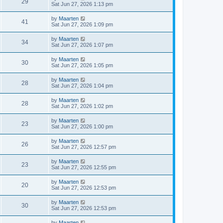
V
29
p
a
Sat Jun 27, 2026 1:13 pm
e
o
s
s
s
i
t
L
by
Maarten
w
t
V
41
p
a
Sat Jun 27, 2026 1:09 pm
e
o
s
s
s
i
t
L
by
Maarten
w
t
V
34
p
a
Sat Jun 27, 2026 1:07 pm
e
o
s
s
s
i
t
L
by
Maarten
w
t
V
30
p
a
Sat Jun 27, 2026 1:05 pm
e
o
s
s
s
i
t
L
by
Maarten
w
t
V
28
p
a
Sat Jun 27, 2026 1:04 pm
e
o
s
s
s
i
t
L
by
Maarten
w
t
V
28
p
a
Sat Jun 27, 2026 1:02 pm
e
o
s
s
s
i
t
L
by
Maarten
w
t
V
23
p
a
Sat Jun 27, 2026 1:00 pm
e
o
s
s
s
i
t
L
by
Maarten
w
t
V
26
p
a
Sat Jun 27, 2026 12:57 pm
e
o
s
s
s
i
t
L
by
Maarten
w
t
V
23
p
a
Sat Jun 27, 2026 12:55 pm
e
o
s
s
s
i
t
L
by
Maarten
w
t
V
20
p
a
Sat Jun 27, 2026 12:53 pm
e
o
s
s
s
i
t
L
by
Maarten
w
t
V
30
p
a
Sat Jun 27, 2026 12:53 pm
e
o
s
s
s
i
t
L
by
Maarten