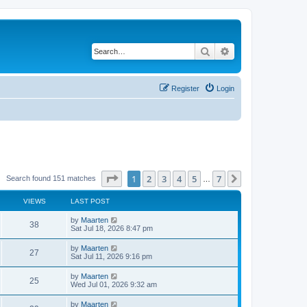
Search
Advanced search
Register
Login
Page
1
of
7
1
2
3
4
5
7
Next
Search found 151 matches
…
VIEWS
LAST POST
L
by
Maarten
V
38
a
Sat Jul 18, 2026 8:47 pm
s
i
t
L
by
Maarten
V
27
p
a
Sat Jul 11, 2026 9:16 pm
e
o
s
s
i
t
L
by
Maarten
w
t
V
25
p
a
Wed Jul 01, 2026 9:32 am
e
o
s
s
s
i
t
L
by
Maarten
w
t