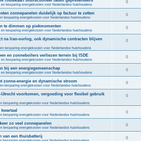
ale routekaart bidirectioneel laden gepresenteerd
l
R
0
e
 en besparing energiekosten voor Nederlandse huishoudens
p
i
e
s
osten zonnepanelen duidelijk op factuur te zetten
l
R
0
e
n besparing energiekosten voor Nederlandse huishoudens
p
i
e
s
len te dimmen op piekmomenten
l
R
0
e
 en besparing energiekosten voor Nederlandse huishoudens
p
i
e
s
t na Iran-oorlog, ook dynamische contracten blijven
l
R
0
e
p
i
en besparing energiekosten voor Nederlandse huishoudens
e
s
l
pen en zonneboilers verliezen terrein bij ISDE
e
p
R
0
 en besparing energiekosten voor Nederlandse huishoudens
i
s
l
e
 aan bij een energiegemeenschap
e
R
0
 en besparing energiekosten voor Nederlandse huishoudens
i
p
s
e
met zonne-energie en dynamische stroom
e
l
R
0
en besparing energiekosten voor Nederlandse huishoudens
p
s
i
e
-Utrecht voorkomen, vergoeding voor flexibel gebruik
l
R
0
e
p
i
n besparing energiekosten voor Nederlandse huishoudens
e
s
l
e kwartaal
e
p
R
0
n besparing energiekosten voor Nederlandse huishoudens
i
s
l
e
5 keer zo veel zonnepanelen
e
R
0
n besparing energiekosten voor Nederlandse huishoudens
i
p
s
e
n van een thuisbatterij
e
l
R
0
n besparing energiekosten voor Nederlandse huishoudens