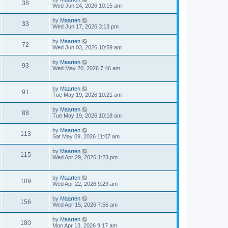
w
t
V
38
p
a
Wed Jun 24, 2026 10:15 am
e
o
s
s
s
i
t
L
by
Maarten
w
t
V
33
p
a
Wed Jun 17, 2026 3:13 pm
e
o
s
s
s
i
t
L
by
Maarten
w
t
V
72
p
a
Wed Jun 03, 2026 10:59 am
e
o
s
s
s
i
t
L
by
Maarten
w
t
V
93
p
a
Wed May 20, 2026 7:46 am
e
o
s
s
s
i
t
w
t
p
L
by
Maarten
e
V
91
o
a
Tue May 19, 2026 10:21 am
s
s
s
w
i
t
t
L
by
Maarten
V
88
p
a
Tue May 19, 2026 10:18 am
s
e
o
s
s
i
t
L
by
Maarten
w
t
V
113
p
a
Sat May 09, 2026 11:07 am
e
o
s
s
s
i
t
L
by
Maarten
w
t
V
115
p
a
Wed Apr 29, 2026 1:23 pm
e
o
s
s
s
i
t
w
t
p
L
by
Maarten
e
V
109
o
a
Wed Apr 22, 2026 9:29 am
s
s
s
w
i
t
t
L
by
Maarten
V
156
p
a
Wed Apr 15, 2026 7:55 am
s
e
o
s
s
i
t
L
by
Maarten
w
t
V
180
p
a
Mon Apr 13, 2026 9:17 am