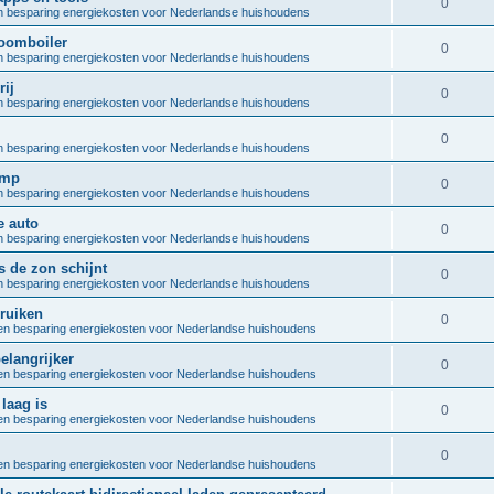
R
0
e
 besparing energiekosten voor Nederlandse huishoudens
p
i
e
s
oomboiler
l
R
0
e
 besparing energiekosten voor Nederlandse huishoudens
p
i
e
s
ij
l
R
0
e
 besparing energiekosten voor Nederlandse huishoudens
p
i
e
s
l
R
0
e
 besparing energiekosten voor Nederlandse huishoudens
p
i
e
s
omp
l
R
0
e
 besparing energiekosten voor Nederlandse huishoudens
p
i
e
s
e auto
l
R
0
e
 besparing energiekosten voor Nederlandse huishoudens
p
i
e
s
 de zon schijnt
l
R
0
e
 besparing energiekosten voor Nederlandse huishoudens
p
i
e
s
ruiken
l
R
0
e
n besparing energiekosten voor Nederlandse huishoudens
p
i
e
s
elangrijker
l
R
0
e
n besparing energiekosten voor Nederlandse huishoudens
p
i
e
s
laag is
l
R
0
e
n besparing energiekosten voor Nederlandse huishoudens
p
i
e
s
l
R
0
e
n besparing energiekosten voor Nederlandse huishoudens
p
i
e
s