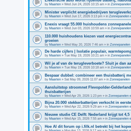
Elektrische auto wordt rijdende batterij, nation
by
Maarten
»
Wed Jun 24, 2026 10:15 am
» in
Zonnepanelen
Minister verplicht energiebedrijven terugleverk
by
Maarten
»
Wed Jun 17, 2026 3:13 pm
» in
Zonnepanelen e
Enexis vraagt 55.000 huishoudens zonnepane
by
Maarten
»
Wed Jun 03, 2026 10:59 am
» in
Zonnepanelen
110.000 huishoudens kiezen vast energiecontrac
groeien
by
Maarten
»
Wed May 20, 2026 7:46 am
» in
Zonnepanelen 
De harde cijfers | Isolatie populair, warmtepom
by
Maarten
»
Tue May 19, 2026 10:21 am
» in
Zonnepanelen
Wil je af van de terugleverboete? Sluit je dan
by
Maarten
»
Tue May 19, 2026 10:18 am
» in
Zonnepanelen
Bespaar dubbel: combineer een thuisbatterij 
by
Maarten
»
Sat May 09, 2026 11:07 am
» in
Zonnepanelen 
Aansluitstop stroomnet Flevopolder-Gelderland
thuisbatterijen
by
Maarten
»
Wed Apr 29, 2026 1:23 pm
» in
Zonnepanelen e
Bijna 20.000 stekkerbatterijen verkocht in eerst
by
Maarten
»
Wed Apr 22, 2026 9:29 am
» in
Zonnepanelen e
Nieuwe studie CE Delft: Nederland krijgt tot 4,
by
Maarten
»
Wed Apr 15, 2026 7:55 am
» in
Zonnepanelen e
Hoe AI dit forum op i.filk.nl betrekt bij het kope
by
Maarten
»
Mon Apr 13, 2026 9:17 am
» in
Zonnepanelen e