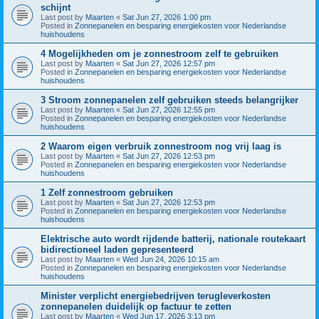
schijnt
Last post by
Maarten
«
Sat Jun 27, 2026 1:00 pm
Posted in
Zonnepanelen en besparing energiekosten voor Nederlandse
huishoudens
4 Mogelijkheden om je zonnestroom zelf te gebruiken
Last post by
Maarten
«
Sat Jun 27, 2026 12:57 pm
Posted in
Zonnepanelen en besparing energiekosten voor Nederlandse
huishoudens
3 Stroom zonnepanelen zelf gebruiken steeds belangrijker
Last post by
Maarten
«
Sat Jun 27, 2026 12:55 pm
Posted in
Zonnepanelen en besparing energiekosten voor Nederlandse
huishoudens
2 Waarom eigen verbruik zonnestroom nog vrij laag is
Last post by
Maarten
«
Sat Jun 27, 2026 12:53 pm
Posted in
Zonnepanelen en besparing energiekosten voor Nederlandse
huishoudens
1 Zelf zonnestroom gebruiken
Last post by
Maarten
«
Sat Jun 27, 2026 12:53 pm
Posted in
Zonnepanelen en besparing energiekosten voor Nederlandse
huishoudens
Elektrische auto wordt rijdende batterij, nationale routekaart
bidirectioneel laden gepresenteerd
Last post by
Maarten
«
Wed Jun 24, 2026 10:15 am
Posted in
Zonnepanelen en besparing energiekosten voor Nederlandse
huishoudens
Minister verplicht energiebedrijven terugleverkosten
zonnepanelen duidelijk op factuur te zetten
Last post by
Maarten
«
Wed Jun 17, 2026 3:13 pm