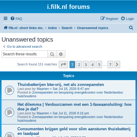
i.filk.nl forums
FAQ
Register
Login
S
filk.nl -short links etc.
index
Search
Unanswered topics
e
Unanswered topics
a
Go to advanced search
r
Search
Advanced search
c
Page
1
of
7
1
2
3
4
5
7
Next
Search found 151 matches
h
…
Topics
Thuisbatterijen btw-vrij, net als zonnepanelen
Last post by
Maarten
«
Sat Jul 18, 2026 8:47 pm
Posted in
Zonnepanelen en besparing energiekosten voor Nederlandse
huishoudens
Het dilemma | Verduurzamen met een 1-faseaansluiting: hoe
doe je dat?
Last post by
Maarten
«
Sat Jul 11, 2026 9:16 pm
Posted in
Zonnepanelen en besparing energiekosten voor Nederlandse
huishoudens
Consumenten krijgen geld voor slim aansturen thuisbatterij
en laadpaal