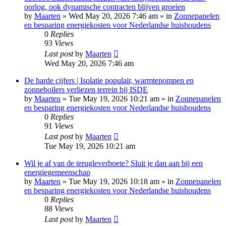
oorlog, ook dynamische contracten blijven groeien
by
Maarten
»
Wed May 20, 2026 7:46 am
» in
Zonnepanelen
en besparing energiekosten voor Nederlandse huishoudens
0
Replies
93
Views
Last post
by
Maarten
Wed May 20, 2026 7:46 am
De harde cijfers | Isolatie populair, warmtepompen en
zonneboilers verliezen terrein bij ISDE
by
Maarten
»
Tue May 19, 2026 10:21 am
» in
Zonnepanelen
en besparing energiekosten voor Nederlandse huishoudens
0
Replies
91
Views
Last post
by
Maarten
Tue May 19, 2026 10:21 am
Wil je af van de terugleverboete? Sluit je dan aan bij een
energiegemeenschap
by
Maarten
»
Tue May 19, 2026 10:18 am
» in
Zonnepanelen
en besparing energiekosten voor Nederlandse huishoudens
0
Replies
88
Views
Last post
by
Maarten