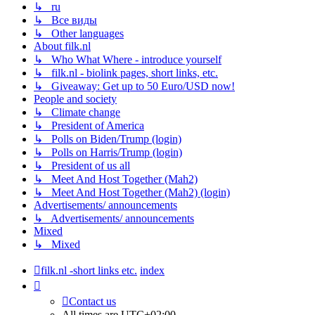
↳ ru
↳ Все виды
↳ Other languages
About filk.nl
↳ Who What Where - introduce yourself
↳ filk.nl - biolink pages, short links, etc.
↳ Giveaway: Get up to 50 Euro/USD now!
People and society
↳ Climate change
↳ President of America
↳ Polls on Biden/Trump (login)
↳ Polls on Harris/Trump (login)
↳ President of us all
↳ Meet And Host Together (Mah2)
↳ Meet And Host Together (Mah2) (login)
Advertisements/ announcements
↳ Advertisements/ announcements
Mixed
↳ Mixed
filk.nl -short links etc.
index
Contact us
All times are
UTC+02:00