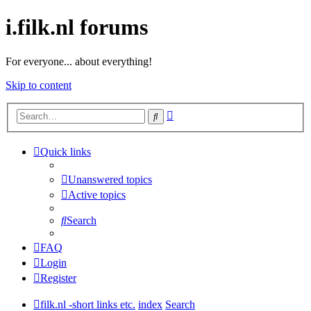
i.filk.nl forums
For everyone... about everything!
Skip to content
Advanced
Search
search
Quick links
Unanswered topics
Active topics
Search
FAQ
Login
Register
filk.nl -short links etc.
index
Search