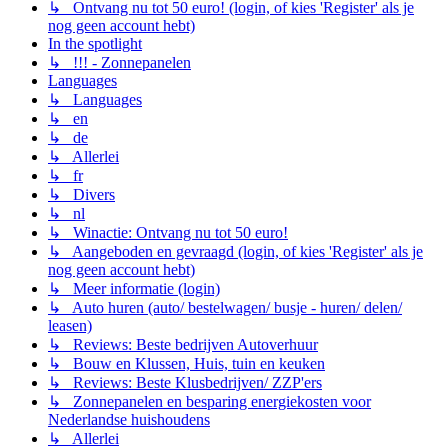
↳ Ontvang nu tot 50 euro! (login, of kies 'Register' als je
nog geen account hebt)
In the spotlight
↳ !!! - Zonnepanelen
Languages
↳ Languages
↳ en
↳ de
↳ Allerlei
↳ fr
↳ Divers
↳ nl
↳ Winactie: Ontvang nu tot 50 euro!
↳ Aangeboden en gevraagd (login, of kies 'Register' als je
nog geen account hebt)
↳ Meer informatie (login)
↳ Auto huren (auto/ bestelwagen/ busje - huren/ delen/
leasen)
↳ Reviews: Beste bedrijven Autoverhuur
↳ Bouw en Klussen, Huis, tuin en keuken
↳ Reviews: Beste Klusbedrijven/ ZZP'ers
↳ Zonnepanelen en besparing energiekosten voor
Nederlandse huishoudens
↳ Allerlei