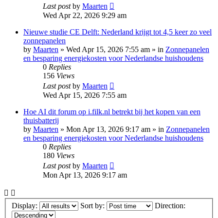
Last post
by
Maarten
Wed Apr 22, 2026 9:29 am
Nieuwe studie CE Delft: Nederland krijgt tot 4,5 keer zo veel
zonnepanelen
by
Maarten
»
Wed Apr 15, 2026 7:55 am
» in
Zonnepanelen
en besparing energiekosten voor Nederlandse huishoudens
0
Replies
156
Views
Last post
by
Maarten
Wed Apr 15, 2026 7:55 am
Hoe AI dit forum op i.filk.nl betrekt bij het kopen van een
thuisbatterij
by
Maarten
»
Mon Apr 13, 2026 9:17 am
» in
Zonnepanelen
en besparing energiekosten voor Nederlandse huishoudens
0
Replies
180
Views
Last post
by
Maarten
Mon Apr 13, 2026 9:17 am
Display:
Sort by:
Direction: