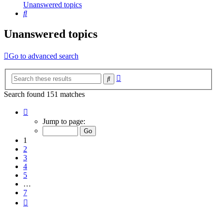
Unanswered topics
Search
Unanswered topics
Go to advanced search
Advanced
Search
search
Search found 151 matches
Page
1
Jump to page:
of
7
1
2
3
4
5
…
7
Next