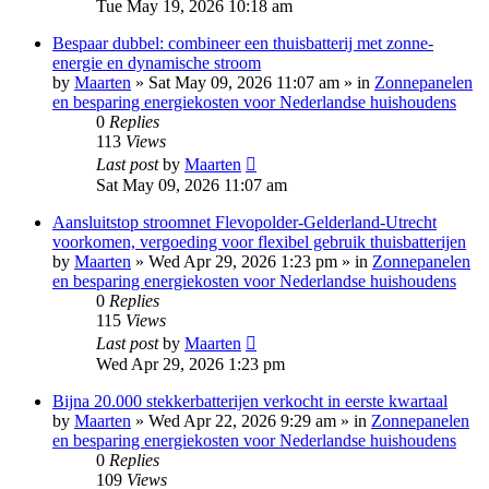
Tue May 19, 2026 10:18 am
Bespaar dubbel: combineer een thuisbatterij met zonne-
energie en dynamische stroom
by
Maarten
»
Sat May 09, 2026 11:07 am
» in
Zonnepanelen
en besparing energiekosten voor Nederlandse huishoudens
0
Replies
113
Views
Last post
by
Maarten
Sat May 09, 2026 11:07 am
Aansluitstop stroomnet Flevopolder-Gelderland-Utrecht
voorkomen, vergoeding voor flexibel gebruik thuisbatterijen
by
Maarten
»
Wed Apr 29, 2026 1:23 pm
» in
Zonnepanelen
en besparing energiekosten voor Nederlandse huishoudens
0
Replies
115
Views
Last post
by
Maarten
Wed Apr 29, 2026 1:23 pm
Bijna 20.000 stekkerbatterijen verkocht in eerste kwartaal
by
Maarten
»
Wed Apr 22, 2026 9:29 am
» in
Zonnepanelen
en besparing energiekosten voor Nederlandse huishoudens
0
Replies
109
Views