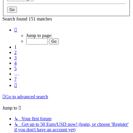
Search found 151 matches
Page
1
Jump to page:
of
7
1
2
3
4
5
…
7
Next
Go to advanced search
Jump to
↳ Your first forum
↳ Get up to 50 Euro/USD now! (login, or choose 'Register'
if you don't have an account yet)