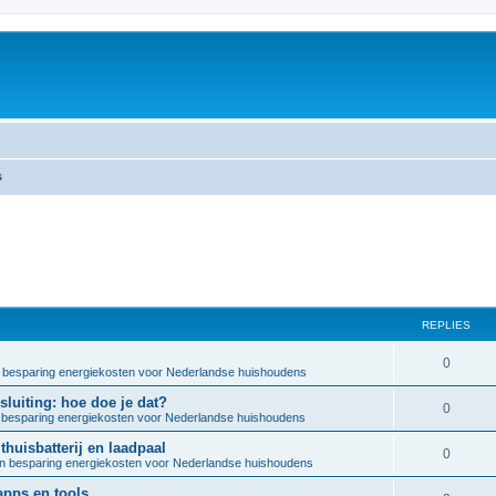
s
REPLIES
R
0
 besparing energiekosten voor Nederlandse huishoudens
e
luiting: hoe doe je dat?
R
0
besparing energiekosten voor Nederlandse huishoudens
p
e
huisbatterij en laadpaal
l
R
0
n besparing energiekosten voor Nederlandse huishoudens
p
i
e
pps en tools
l