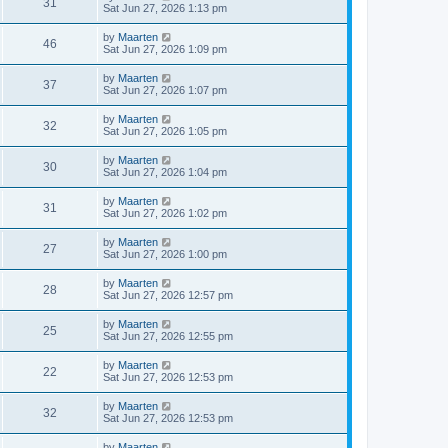
V
31
p
a
Sat Jun 27, 2026 1:13 pm
e
o
s
s
s
i
t
L
by
Maarten
w
t
V
46
p
a
Sat Jun 27, 2026 1:09 pm
e
o
s
s
s
i
t
L
by
Maarten
w
t
V
37
p
a
Sat Jun 27, 2026 1:07 pm
e
o
s
s
s
i
t
L
by
Maarten
w
t
V
32
p
a
Sat Jun 27, 2026 1:05 pm
e
o
s
s
s
i
t
L
by
Maarten
w
t
V
30
p
a
Sat Jun 27, 2026 1:04 pm
e
o
s
s
s
i
t
L
by
Maarten
w
t
V
31
p
a
Sat Jun 27, 2026 1:02 pm
e
o
s
s
s
i
t
L
by
Maarten
w
t
V
27
p
a
Sat Jun 27, 2026 1:00 pm
e
o
s
s
s
i
t
L
by
Maarten
w
t
V
28
p
a
Sat Jun 27, 2026 12:57 pm
e
o
s
s
s
i
t
L
by
Maarten
w
t
V
25
p
a
Sat Jun 27, 2026 12:55 pm
e
o
s
s
s
i
t
L
by
Maarten
w
t
V
22
p
a
Sat Jun 27, 2026 12:53 pm
e
o
s
s
s
i
t
L
by
Maarten
w
t
V
32
p
a
Sat Jun 27, 2026 12:53 pm
e
o
s
s
s
i
t
L
by
Maarten