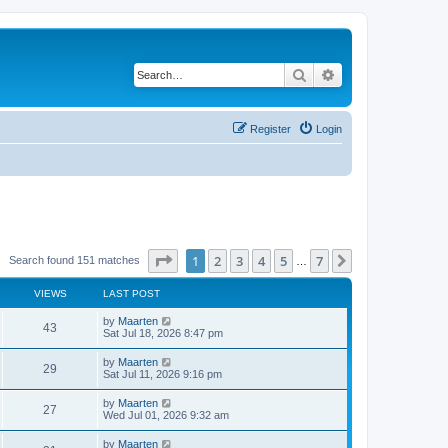
Search
Advanced search
Register
Login
Page
1
of
7
1
2
3
4
5
7
Next
Search found 151 matches
…
VIEWS
LAST POST
L
by
Maarten
V
43
a
Sat Jul 18, 2026 8:47 pm
s
i
t
L
by
Maarten
V
29
p
a
Sat Jul 11, 2026 9:16 pm
e
o
s
s
i
t
L
by
Maarten
w
t
V
27
p
a
Wed Jul 01, 2026 9:32 am
e
o
s
s
s
i
t
L
by
Maarten
w
t