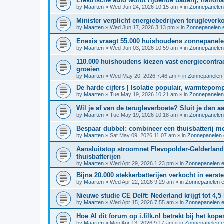
Elektrische auto wordt rijdende batterij, nation
by
Maarten
»
Wed Jun 24, 2026 10:15 am
» in
Zonnepanelen
Minister verplicht energiebedrijven terugleverk
by
Maarten
»
Wed Jun 17, 2026 3:13 pm
» in
Zonnepanelen e
Enexis vraagt 55.000 huishoudens zonnepane
by
Maarten
»
Wed Jun 03, 2026 10:59 am
» in
Zonnepanelen
110.000 huishoudens kiezen vast energiecontrac
groeien
by
Maarten
»
Wed May 20, 2026 7:46 am
» in
Zonnepanelen 
De harde cijfers | Isolatie populair, warmtepom
by
Maarten
»
Tue May 19, 2026 10:21 am
» in
Zonnepanelen
Wil je af van de terugleverboete? Sluit je dan
by
Maarten
»
Tue May 19, 2026 10:18 am
» in
Zonnepanelen
Bespaar dubbel: combineer een thuisbatterij 
by
Maarten
»
Sat May 09, 2026 11:07 am
» in
Zonnepanelen 
Aansluitstop stroomnet Flevopolder-Gelderland
thuisbatterijen
by
Maarten
»
Wed Apr 29, 2026 1:23 pm
» in
Zonnepanelen e
Bijna 20.000 stekkerbatterijen verkocht in eerst
by
Maarten
»
Wed Apr 22, 2026 9:29 am
» in
Zonnepanelen e
Nieuwe studie CE Delft: Nederland krijgt tot 4,
by
Maarten
»
Wed Apr 15, 2026 7:55 am
» in
Zonnepanelen e
Hoe AI dit forum op i.filk.nl betrekt bij het kope
by
Maarten
»
Mon Apr 13, 2026 9:17 am
» in
Zonnepanelen e