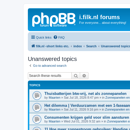
i.filk.nl forums
For everyone... about everything!
Quick links
FAQ
filk.nl -short links etc.
index
Search
Unanswered topic
Unanswered topics
Go to advanced search
Search
Advanced search
TOPICS
Thuisbatterijen btw-vrij, net als zonnepanelen
by
Maarten
»
Sat Jul 18, 2026 8:47 pm
» in
Zonnepanelen en
Het dilemma | Verduurzamen met een 1-faseaans
by
Maarten
»
Sat Jul 11, 2026 9:16 pm
» in
Zonnepanelen en 
Consumenten krijgen geld voor slim aansturen t
by
Maarten
»
Wed Jul 01, 2026 9:32 am
» in
Zonnepanelen e
11 Hoe meer zonnestroom gebruiken: Handige a