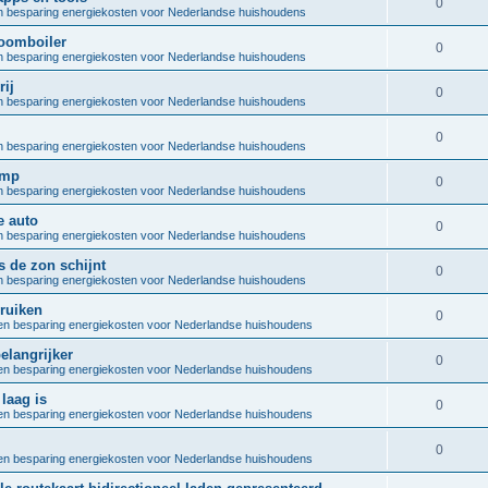
R
0
e
 besparing energiekosten voor Nederlandse huishoudens
p
i
e
s
oomboiler
l
R
0
e
 besparing energiekosten voor Nederlandse huishoudens
p
i
e
s
ij
l
R
0
e
 besparing energiekosten voor Nederlandse huishoudens
p
i
e
s
l
R
0
e
 besparing energiekosten voor Nederlandse huishoudens
p
i
e
s
omp
l
R
0
e
 besparing energiekosten voor Nederlandse huishoudens
p
i
e
s
e auto
l
R
0
e
 besparing energiekosten voor Nederlandse huishoudens
p
i
e
s
 de zon schijnt
l
R
0
e
 besparing energiekosten voor Nederlandse huishoudens
p
i
e
s
ruiken
l
R
0
e
n besparing energiekosten voor Nederlandse huishoudens
p
i
e
s
elangrijker
l
R
0
e
n besparing energiekosten voor Nederlandse huishoudens
p
i
e
s
laag is
l
R
0
e
n besparing energiekosten voor Nederlandse huishoudens
p
i
e
s
l
R
0
e
n besparing energiekosten voor Nederlandse huishoudens
p
i
e
s