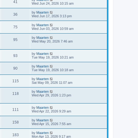
w
t
V
41
p
a
Wed Jun 24, 2026 10:15 am
e
o
s
s
s
i
t
L
by
Maarten
w
t
V
36
p
a
Wed Jun 17, 2026 3:13 pm
e
o
s
s
s
i
t
L
by
Maarten
w
t
V
75
p
a
Wed Jun 03, 2026 10:59 am
e
o
s
s
s
i
t
L
by
Maarten
w
t
V
95
p
a
Wed May 20, 2026 7:46 am
e
o
s
s
s
i
t
w
t
p
L
by
Maarten
e
V
93
o
a
Tue May 19, 2026 10:21 am
s
s
s
w
i
t
t
L
by
Maarten
V
90
p
a
Tue May 19, 2026 10:18 am
s
e
o
s
s
i
t
L
by
Maarten
w
t
V
115
p
a
Sat May 09, 2026 11:07 am
e
o
s
s
s
i
t
L
by
Maarten
w
t
V
118
p
a
Wed Apr 29, 2026 1:23 pm
e
o
s
s
s
i
t
w
t
p
L
by
Maarten
e
V
111
o
a
Wed Apr 22, 2026 9:29 am
s
s
s
w
i
t
t
L
by
Maarten
V
158
p
a
Wed Apr 15, 2026 7:55 am
s
e
o
s
s
i
t
L
by
Maarten
w
t
V
183
p
a
Mon Apr 13, 2026 9:17 am