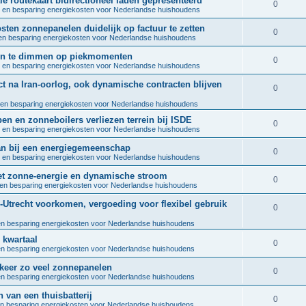
ale routekaart bidirectioneel laden gepresenteerd
l
R
0
e
 en besparing energiekosten voor Nederlandse huishoudens
p
i
e
s
osten zonnepanelen duidelijk op factuur te zetten
l
R
0
e
n besparing energiekosten voor Nederlandse huishoudens
p
i
e
s
len te dimmen op piekmomenten
l
R
0
e
 en besparing energiekosten voor Nederlandse huishoudens
p
i
e
s
t na Iran-oorlog, ook dynamische contracten blijven
l
R
0
e
p
i
en besparing energiekosten voor Nederlandse huishoudens
e
s
l
pen en zonneboilers verliezen terrein bij ISDE
e
p
R
0
 en besparing energiekosten voor Nederlandse huishoudens
i
s
l
e
 aan bij een energiegemeenschap
e
R
0
 en besparing energiekosten voor Nederlandse huishoudens
i
p
s
e
met zonne-energie en dynamische stroom
e
l
R
0
en besparing energiekosten voor Nederlandse huishoudens
p
s
i
e
-Utrecht voorkomen, vergoeding voor flexibel gebruik
l
R
0
e
p
i
n besparing energiekosten voor Nederlandse huishoudens
e
s
l
e kwartaal
e
p
R
0
n besparing energiekosten voor Nederlandse huishoudens
i
s
l
e
5 keer zo veel zonnepanelen
e
R
0
n besparing energiekosten voor Nederlandse huishoudens
i
p
s
e
n van een thuisbatterij
e
l
R
0
n besparing energiekosten voor Nederlandse huishoudens