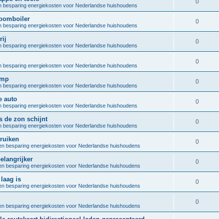
R
0
e
 besparing energiekosten voor Nederlandse huishoudens
p
i
e
s
oomboiler
l
R
0
e
 besparing energiekosten voor Nederlandse huishoudens
p
i
e
s
ij
l
R
0
e
 besparing energiekosten voor Nederlandse huishoudens
p
i
e
s
l
R
0
e
 besparing energiekosten voor Nederlandse huishoudens
p
i
e
s
omp
l
R
0
e
 besparing energiekosten voor Nederlandse huishoudens
p
i
e
s
e auto
l
R
0
e
 besparing energiekosten voor Nederlandse huishoudens
p
i
e
s
 de zon schijnt
l
R
0
e
 besparing energiekosten voor Nederlandse huishoudens
p
i
e
s
ruiken
l
R
0
e
n besparing energiekosten voor Nederlandse huishoudens
p
i
e
s
elangrijker
l
R
0
e
n besparing energiekosten voor Nederlandse huishoudens
p
i
e
s
laag is
l
R
0
e
n besparing energiekosten voor Nederlandse huishoudens
p
i
e
s
l
R
0
e
n besparing energiekosten voor Nederlandse huishoudens
p
i
e
s