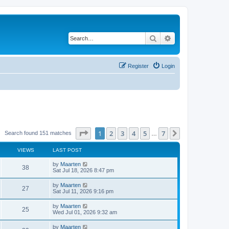
Search
Advanced search
Register
Login
Page
1
of
7
1
2
3
4
5
7
Next
Search found 151 matches
…
VIEWS
LAST POST
L
by
Maarten
V
38
a
Sat Jul 18, 2026 8:47 pm
s
i
t
L
by
Maarten
V
27
p
a
Sat Jul 11, 2026 9:16 pm
e
o
s
s
i
t
L
by
Maarten
w
t
V
25
p
a
Wed Jul 01, 2026 9:32 am
e
o
s
s
s
i
t
L
by
Maarten
w
t