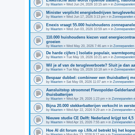
Elektrische auto wordt rijdende batterij, nation
by
Maarten
»
Wed Jun 24, 2026 10:15 am
» in
Zonnepanelen
Minister verplicht energiebedrijven terugleverk
by
Maarten
»
Wed Jun 17, 2026 3:13 pm
» in
Zonnepanelen e
Enexis vraagt 55.000 huishoudens zonnepane
by
Maarten
»
Wed Jun 03, 2026 10:59 am
» in
Zonnepanelen
110.000 huishoudens kiezen vast energiecontrac
groeien
by
Maarten
»
Wed May 20, 2026 7:46 am
» in
Zonnepanelen 
De harde cijfers | Isolatie populair, warmtepom
by
Maarten
»
Tue May 19, 2026 10:21 am
» in
Zonnepanelen
Wil je af van de terugleverboete? Sluit je dan
by
Maarten
»
Tue May 19, 2026 10:18 am
» in
Zonnepanelen
Bespaar dubbel: combineer een thuisbatterij 
by
Maarten
»
Sat May 09, 2026 11:07 am
» in
Zonnepanelen 
Aansluitstop stroomnet Flevopolder-Gelderland
thuisbatterijen
by
Maarten
»
Wed Apr 29, 2026 1:23 pm
» in
Zonnepanelen e
Bijna 20.000 stekkerbatterijen verkocht in eerst
by
Maarten
»
Wed Apr 22, 2026 9:29 am
» in
Zonnepanelen e
Nieuwe studie CE Delft: Nederland krijgt tot 4,
by
Maarten
»
Wed Apr 15, 2026 7:55 am
» in
Zonnepanelen e
Hoe AI dit forum op i.filk.nl betrekt bij het kope
by
Maarten
»
Mon Apr 13, 2026 9:17 am
» in
Zonnepanelen e