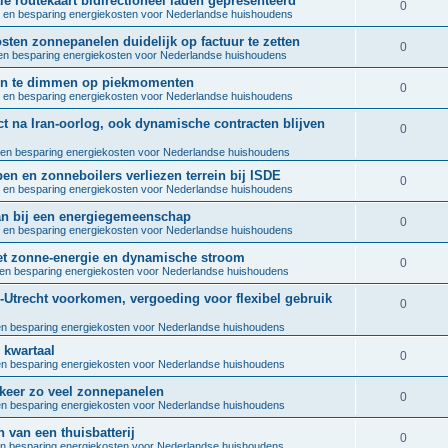
ale routekaart bidirectioneel laden gepresenteerd
l
R
0
e
 en besparing energiekosten voor Nederlandse huishoudens
p
i
e
s
osten zonnepanelen duidelijk op factuur te zetten
l
R
0
e
n besparing energiekosten voor Nederlandse huishoudens
p
i
e
s
len te dimmen op piekmomenten
l
R
0
e
 en besparing energiekosten voor Nederlandse huishoudens
p
i
e
s
t na Iran-oorlog, ook dynamische contracten blijven
l
R
0
e
p
i
en besparing energiekosten voor Nederlandse huishoudens
e
s
l
pen en zonneboilers verliezen terrein bij ISDE
e
p
R
0
 en besparing energiekosten voor Nederlandse huishoudens
i
s
l
e
 aan bij een energiegemeenschap
e
R
0
 en besparing energiekosten voor Nederlandse huishoudens
i
p
s
e
met zonne-energie en dynamische stroom
e
l
R
0
en besparing energiekosten voor Nederlandse huishoudens
p
s
i
e
-Utrecht voorkomen, vergoeding voor flexibel gebruik
l
R
0
e
p
i
n besparing energiekosten voor Nederlandse huishoudens
e
s
l
e kwartaal
e
p
R
0
n besparing energiekosten voor Nederlandse huishoudens
i
s
l
e
5 keer zo veel zonnepanelen
e
R
0
n besparing energiekosten voor Nederlandse huishoudens
i
p
s
e
n van een thuisbatterij
e
l
R
0
n besparing energiekosten voor Nederlandse huishoudens