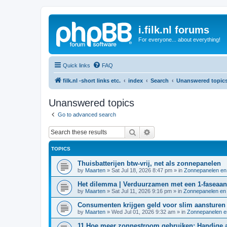
i.filk.nl forums
For everyone... about everything!
Quick links
FAQ
filk.nl -short links etc.
index
Search
Unanswered topic
Unanswered topics
Go to advanced search
Search
Advanced search
TOPICS
Thuisbatterijen btw-vrij, net als zonnepanelen
by
Maarten
»
Sat Jul 18, 2026 8:47 pm
» in
Zonnepanelen en
Het dilemma | Verduurzamen met een 1-faseaans
by
Maarten
»
Sat Jul 11, 2026 9:16 pm
» in
Zonnepanelen en 
Consumenten krijgen geld voor slim aansturen t
by
Maarten
»
Wed Jul 01, 2026 9:32 am
» in
Zonnepanelen e
11 Hoe meer zonnestroom gebruiken: Handige a