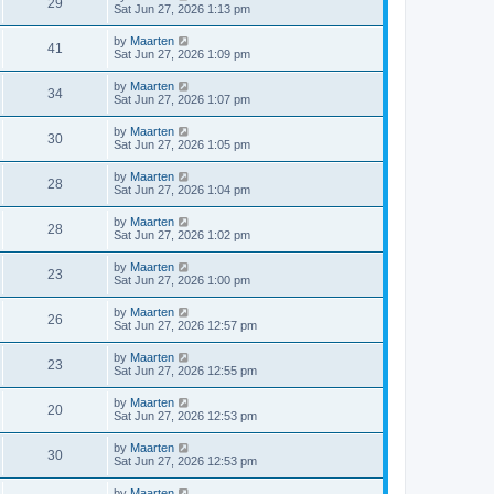
V
29
p
a
Sat Jun 27, 2026 1:13 pm
e
o
s
s
s
i
t
L
by
Maarten
w
t
V
41
p
a
Sat Jun 27, 2026 1:09 pm
e
o
s
s
s
i
t
L
by
Maarten
w
t
V
34
p
a
Sat Jun 27, 2026 1:07 pm
e
o
s
s
s
i
t
L
by
Maarten
w
t
V
30
p
a
Sat Jun 27, 2026 1:05 pm
e
o
s
s
s
i
t
L
by
Maarten
w
t
V
28
p
a
Sat Jun 27, 2026 1:04 pm
e
o
s
s
s
i
t
L
by
Maarten
w
t
V
28
p
a
Sat Jun 27, 2026 1:02 pm
e
o
s
s
s
i
t
L
by
Maarten
w
t
V
23
p
a
Sat Jun 27, 2026 1:00 pm
e
o
s
s
s
i
t
L
by
Maarten
w
t
V
26
p
a
Sat Jun 27, 2026 12:57 pm
e
o
s
s
s
i
t
L
by
Maarten
w
t
V
23
p
a
Sat Jun 27, 2026 12:55 pm
e
o
s
s
s
i
t
L
by
Maarten
w
t
V
20
p
a
Sat Jun 27, 2026 12:53 pm
e
o
s
s
s
i
t
L
by
Maarten
w
t
V
30
p
a
Sat Jun 27, 2026 12:53 pm
e
o
s
s
s
i
t
L
by
Maarten