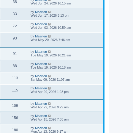
w
t
V
38
p
a
Wed Jun 24, 2026 10:15 am
e
o
s
s
s
i
t
L
by
Maarten
w
t
V
33
p
a
Wed Jun 17, 2026 3:13 pm
e
o
s
s
s
i
t
L
by
Maarten
w
t
V
72
p
a
Wed Jun 03, 2026 10:59 am
e
o
s
s
s
i
t
L
by
Maarten
w
t
V
93
p
a
Wed May 20, 2026 7:46 am
e
o
s
s
s
i
t
w
t
p
L
by
Maarten
e
V
91
o
a
Tue May 19, 2026 10:21 am
s
s
s
w
i
t
t
L
by
Maarten
V
88
p
a
Tue May 19, 2026 10:18 am
s
e
o
s
s
i
t
L
by
Maarten
w
t
V
113
p
a
Sat May 09, 2026 11:07 am
e
o
s
s
s
i
t
L
by
Maarten
w
t
V
115
p
a
Wed Apr 29, 2026 1:23 pm
e
o
s
s
s
i
t
w
t
p
L
by
Maarten
e
V
109
o
a
Wed Apr 22, 2026 9:29 am
s
s
s
w
i
t
t
L
by
Maarten
V
156
p
a
Wed Apr 15, 2026 7:55 am
s
e
o
s
s
i
t
L
by
Maarten
w
t
V
180
p
a
Mon Apr 13, 2026 9:17 am