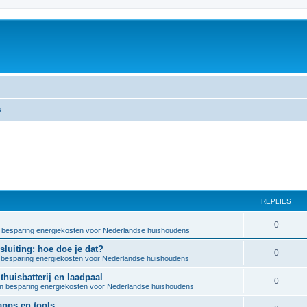
s
REPLIES
R
0
 besparing energiekosten voor Nederlandse huishoudens
e
luiting: hoe doe je dat?
R
0
besparing energiekosten voor Nederlandse huishoudens
p
e
huisbatterij en laadpaal
l
R
0
n besparing energiekosten voor Nederlandse huishoudens
p
i
e
pps en tools
l