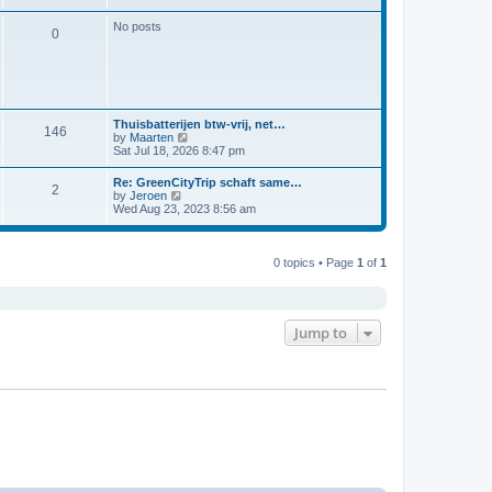
s
o
t
s
t
s
s
h
t
p
No posts
P
0
t
t
e
o
l
s
a
o
s
t
t
e
s
s
t
t
L
Thuisbatterijen btw-vrij, net…
p
P
146
a
V
by
Maarten
o
s
s
i
Sat Jul 18, 2026 8:47 pm
s
o
t
e
t
p
w
L
Re: GreenCityTrip schaft same…
s
P
2
o
t
a
V
by
Jeroen
s
h
s
i
Wed Aug 23, 2023 8:56 am
t
t
e
o
t
e
l
p
w
a
s
s
o
t
t
s
h
0 topics • Page
1
of
1
e
t
t
e
s
l
t
a
s
p
t
o
e
Jump to
s
s
t
t
p
o
s
t