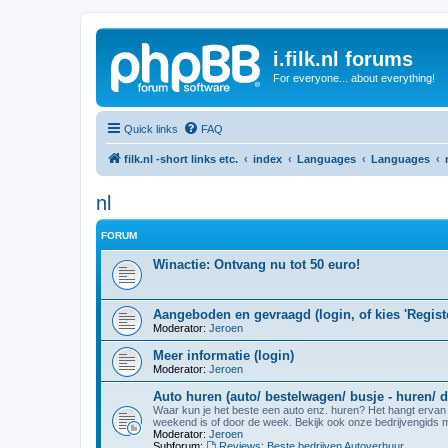
i.filk.nl forums
For everyone... about everything!
Quick links
FAQ
filk.nl -short links etc.
index
Languages
Languages
nl
FORUM
Winactie: Ontvang nu tot 50 euro!
Aangeboden en gevraagd (login, of kies 'Registe
Moderator:
Jeroen
Meer informatie (login)
Moderator:
Jeroen
Auto huren (auto/ bestelwagen/ busje - huren/ d
Waar kun je het beste een auto enz. huren? Het hangt ervan af 
weekend is of door de week. Bekijk ook onze bedrijvengids me
Moderator:
Jeroen
Subforum:
Reviews: Beste bedrijven Autoverhuur