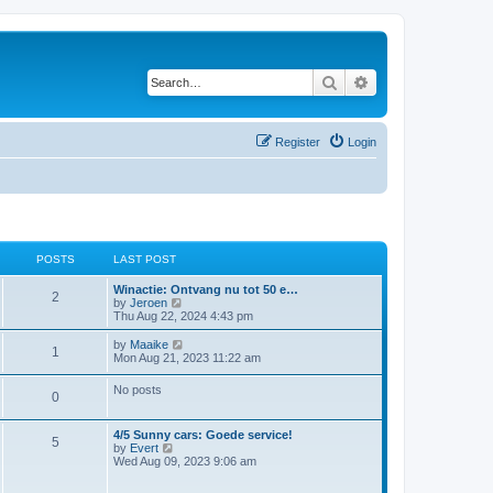
Search
Advanced search
Register
Login
POSTS
LAST POST
L
Winactie: Ontvang nu tot 50 e…
P
2
a
V
by
Jeroen
s
i
Thu Aug 22, 2024 4:43 pm
o
t
e
p
w
L
V
by
Maaike
P
1
s
o
t
a
i
Mon Aug 21, 2023 11:22 am
s
h
s
e
o
t
t
e
t
w
No posts
l
P
0
p
t
s
a
s
o
h
t
s
e
o
L
e
4/5 Sunny cars: Goede service!
t
t
l
P
5
a
V
s
by
Evert
a
s
s
i
t
Wed Aug 09, 2023 9:06 am
t
s
o
t
e
p
e
t
p
w
o
s