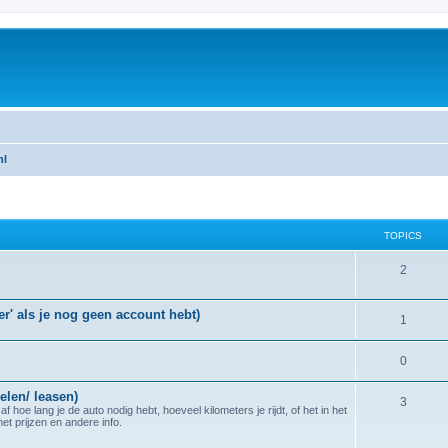
nl
TOPICS
T
2
o
r' als je nog geen account hebt)
T
1
p
o
i
T
0
p
c
o
elen/ leasen)
i
s
T
3
hoe lang je de auto nodig hebt, hoeveel kilometers je rijdt, of het in het
p
t prijzen en andere info.
c
o
i