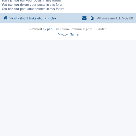
You
cannot
edit your posts in this forum
You
cannot
delete your posts in this forum
You
cannot
post attachments in this forum
filk.nl -short links etc.
index
All times are
UTC+02:00
Powered by
phpBB
® Forum Software © phpBB Limited
Privacy
|
Terms