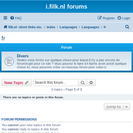
i.filk.nl forums
FAQ
Register
Login
S
filk.nl -short links etc.
index
Languages
Languages
fr
e
fr
a
Forum
r
c
Divers
Voulez-vous écrire sur quelque chose pour lequel il n'y a pas encore de
h
forum/sujet pour ce site ? Vous pouvez le faire ici! Après avoir posté quelque
chose ici, nous pouvons créer un nouveau forum pour celui-ci.
Search
Advanced search
New Topic
0 topics • Page
1
of
1
There are no topics or posts in this forum.
Jump to
FORUM PERMISSIONS
You
cannot
post new topics in this forum
You
cannot
reply to topics in this forum