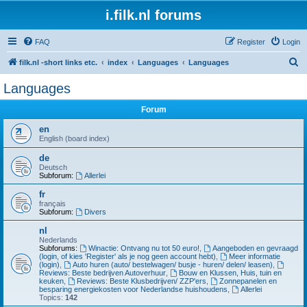
i.filk.nl forums
FAQ
Register
Login
S
filk.nl -short links etc.
index
Languages
Languages
e
Languages
a
Forum
r
c
en
English (board index)
h
de
Deutsch
Subforum:
Allerlei
fr
français
Subforum:
Divers
nl
Nederlands
Subforums:
Winactie: Ontvang nu tot 50 euro!
,
Aangeboden en gevraagd
(login, of kies 'Register' als je nog geen account hebt)
,
Meer informatie
(login)
,
Auto huren (auto/ bestelwagen/ busje - huren/ delen/ leasen)
,
Reviews: Beste bedrijven Autoverhuur
,
Bouw en Klussen, Huis, tuin en
keuken
,
Reviews: Beste Klusbedrijven/ ZZP'ers
,
Zonnepanelen en
besparing energiekosten voor Nederlandse huishoudens
,
Allerlei
Topics:
142