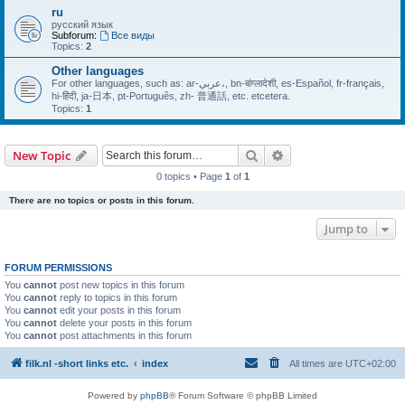
ru
русский язык
Subforum:
Все виды
Topics:
2
Other languages
For other languages, such as: ar-عربي،, bn-बांग्लादेशी, es-Español, fr-français,
hi-हिंदी, ja-日本, pt-Português, zh- 普通話, etc. etcetera.
Topics:
1
Search
Advanced search
New Topic
0 topics • Page
1
of
1
There are no topics or posts in this forum.
Jump to
FORUM PERMISSIONS
You
cannot
post new topics in this forum
You
cannot
reply to topics in this forum
You
cannot
edit your posts in this forum
You
cannot
delete your posts in this forum
You
cannot
post attachments in this forum
filk.nl -short links etc.
index
All times are
UTC+02:00
Powered by
phpBB
® Forum Software © phpBB Limited