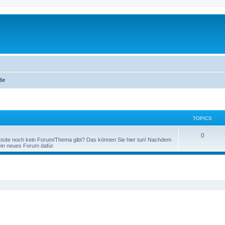
de
TOPICS
T
0
ebsite noch kein Forum/Thema gibt? Das können Sie hier tun! Nachdem
ein neues Forum dafür.
o
p
ed search
i
c
s