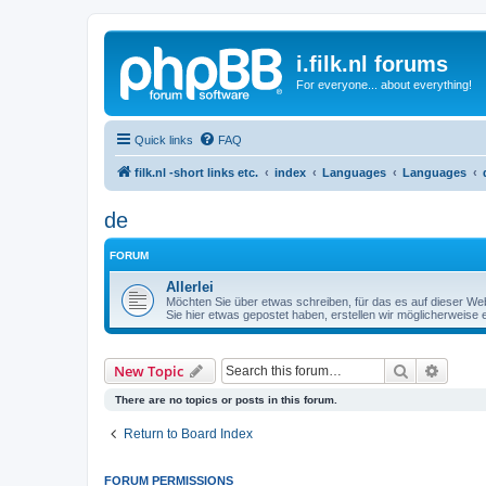
i.filk.nl forums
For everyone... about everything!
Quick links
FAQ
filk.nl -short links etc.
index
Languages
Languages
de
FORUM
Allerlei
Möchten Sie über etwas schreiben, für das es auf dieser W
Sie hier etwas gepostet haben, erstellen wir möglicherweise 
Search
Advanc
New Topic
There are no topics or posts in this forum.
Return to Board Index
FORUM PERMISSIONS