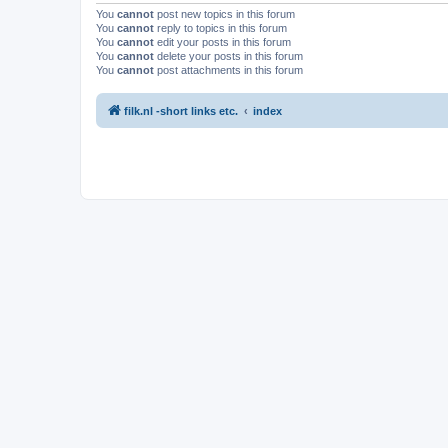
You
cannot
post new topics in this forum
You
cannot
reply to topics in this forum
You
cannot
edit your posts in this forum
You
cannot
delete your posts in this forum
You
cannot
post attachments in this forum
filk.nl -short links etc.
index