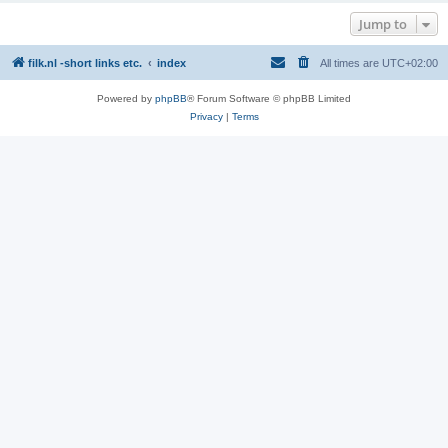
Jump to
filk.nl -short links etc.
index
All times are
UTC+02:00
Powered by
phpBB
® Forum Software © phpBB Limited
Privacy
|
Terms