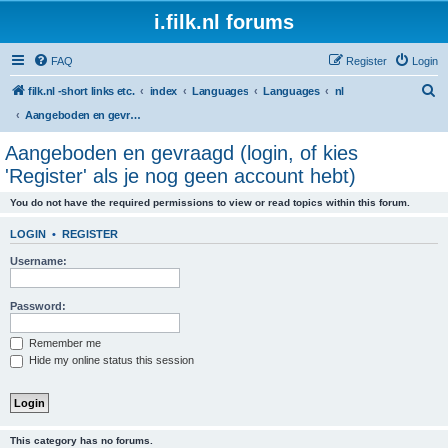
i.filk.nl forums
FAQ
Register
Login
S
filk.nl -short links etc.
index
Languages
Languages
nl
e
Aangeboden en gevraagd (login, of kies 'Register' als je nog geen account hebt)
a
Aangeboden en gevraagd (login, of kies
r
'Register' als je nog geen account hebt)
c
You do not have the required permissions to view or read topics within this forum.
h
LOGIN
•
REGISTER
Username:
Password:
Remember me
Hide my online status this session
This category has no forums.