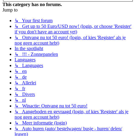
This category has no forums.
Jump to
↳ Your first forum
↳ Get up to 50 Euro/USD now! (login, or choose 'Register'
if you don't have an account yet)
↳ Ontvang nu tot 50 euro! (login, of kies 'Register' als je
nog geen account hebt)
In the spotlight
↳ !!! - Zonnepanelen
Languages
↳ Languages
↳ en
↳ de
↳ Allerlei
↳ fr
↳ Divers
↳ nl
↳ Winactie: Ontvang nu tot 50 euro!
↳ Aangeboden en gevraagd (login, of kies 'Register' als je
nog geen account hebt)
↳ Meer informatie (login)
↳ Auto huren (auto/ bestelwagen/ busje - huren/ delen/
leasen)