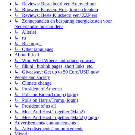
↳ Reviews: Beste bedrijven Autoverhuur
↳ Bouw en Klussen, Huis, tuin en keuken
↳ Reviews: Beste Klusbedrijven/ ZZP'ers
↳ Zonnepanelen en besparing energiekosten voor
Nederlandse huishoudens
↳ Allerlei
↳ ru
↳ Все виды
↳ Other languages
About filk.nl
↳ Who What Where - introduce yourself
↳ filk.nl - biolink pages, short links, etc.
↳ Giveaway: Get up to 50 Euro/USD now!
People and society
↳ Climate change
↳ President of America
↳ Polls on Biden/Trump (login)
↳ Polls on Harris/Trump (login)
↳ President of us all
↳ Meet And Host Together (Mah2)
↳ Meet And Host Together (Mah2) (login)
Advertisements/ announcements
↳ Advertisements/ announcements
Mixed