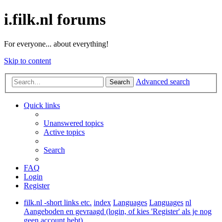
i.filk.nl forums
For everyone... about everything!
Skip to content
Advanced search
Search
Quick links
Unanswered topics
Active topics
Search
FAQ
Login
Register
filk.nl -short links etc.
index
Languages
Languages
nl
Aangeboden en gevraagd (login, of kies 'Register' als je nog
geen account hebt)