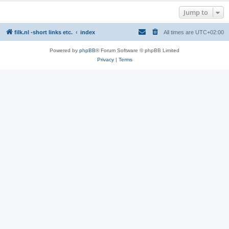
Jump to
filk.nl -short links etc.
index
All times are
UTC+02:00
Powered by
phpBB
® Forum Software © phpBB Limited
Privacy
|
Terms