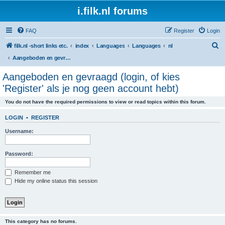
i.filk.nl forums
FAQ
Register
Login
S
filk.nl -short links etc.
index
Languages
Languages
nl
e
Aangeboden en gevraagd (login, of kies 'Register' als je nog geen account hebt)
a
Aangeboden en gevraagd (login, of kies
r
'Register' als je nog geen account hebt)
c
You do not have the required permissions to view or read topics within this forum.
h
LOGIN
•
REGISTER
Username:
Password:
Remember me
Hide my online status this session
This category has no forums.