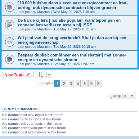
110.000 huishoudens kiezen vast energiecontract na Iran-
oorlog, ook dynamische contracten blijven groeien
Last post by
Maarten
«
Wed May 20, 2026 7:46 am
De harde cijfers | Isolatie populair, warmtepompen en
zonneboilers verliezen terrein bij ISDE
Last post by
Maarten
«
Tue May 19, 2026 10:21 am
Wil je af van de terugleverboete? Sluit je dan aan bij een
energiegemeenschap
Last post by
Maarten
«
Tue May 19, 2026 10:18 am
Bespaar dubbel: combineer een thuisbatterij met zonne-
energie en dynamische stroom
Last post by
Maarten
«
Sat May 09, 2026 11:07 am
New Topic
1
2
3
4
5
6
Next
135 topics
Jump to
FORUM PERMISSIONS
You
cannot
post new topics in this forum
You
cannot
reply to topics in this forum
You
cannot
edit your posts in this forum
You
cannot
delete your posts in this forum
You
cannot
post attachments in this forum