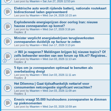
Last post by
Maarten
«
Sat Jun 27, 2026 12:53 pm
Elektrische auto wordt rijdende batterij, nationale routekaart
bidirectioneel laden gepresenteerd
Last post by
Maarten
«
Wed Jun 24, 2026 10:15 am
Exploderende energieprijzen door oorlog Iran: nieuwe
hausse zonnepanelen op komst?
Last post by
Maarten
«
Wed Jun 17, 2026 3:16 pm
Replies:
2
Minister verplicht energiebedrijven terugleverkosten
zonnepanelen duidelijk op factuur te zetten
Last post by
Maarten
«
Wed Jun 17, 2026 3:13 pm
-> Wil je reageren? Meldingen krijgen bij nieuwe topics? Of
zelfs beheerder worden van een forum op filk.nl? Registree..
Last post by
Maarten
«
Wed Jun 03, 2026 11:13 am
Replies:
2
5 tips om je zonnepanelen optimaal te benutten als
overbelasting dreigt
Last post by
Maarten
«
Wed Jun 03, 2026 11:11 am
Replies:
2
Het Dilemma | Gaat tijdsafhankelijk nettarief voor
consumenten netcongestie significant verzachten?
Last post by
Maarten
«
Wed Jun 03, 2026 11:09 am
Replies:
1
Enexis vraagt 55.000 huishoudens zonnepanelen te dimmen
op piekmomenten
Last post by
Maarten
«
Wed Jun 03, 2026 10:59 am