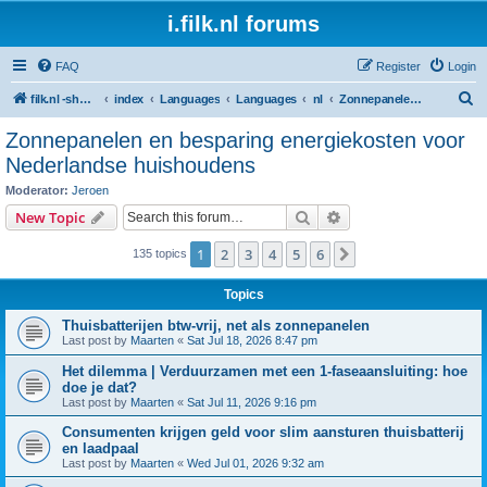
i.filk.nl forums
FAQ
Register
Login
S
filk.nl -short links etc.
index
Languages
Languages
nl
Zonnepanelen en besparing energiekosten voor Nederlandse huishoudens
e
Zonnepanelen en besparing energiekosten voor
a
Nederlandse huishoudens
r
Moderator:
Jeroen
c
Search
Advanced search
New Topic
h
1
2
3
4
5
6
Next
135 topics
Topics
Thuisbatterijen btw-vrij, net als zonnepanelen
Last post by
Maarten
«
Sat Jul 18, 2026 8:47 pm
Het dilemma | Verduurzamen met een 1-faseaansluiting: hoe
doe je dat?
Last post by
Maarten
«
Sat Jul 11, 2026 9:16 pm
Consumenten krijgen geld voor slim aansturen thuisbatterij
en laadpaal
Last post by
Maarten
«
Wed Jul 01, 2026 9:32 am