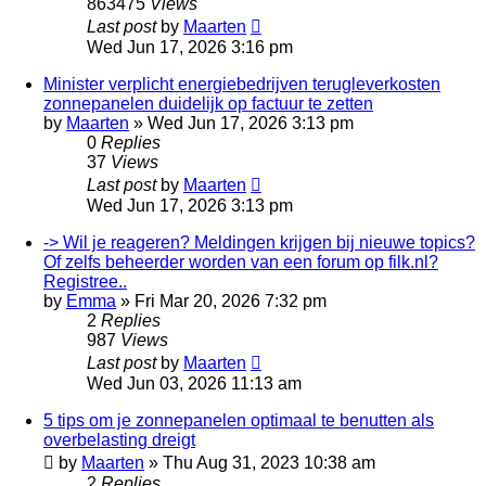
863475
Views
Last post
by
Maarten
Wed Jun 17, 2026 3:16 pm
Minister verplicht energiebedrijven terugleverkosten
zonnepanelen duidelijk op factuur te zetten
by
Maarten
»
Wed Jun 17, 2026 3:13 pm
0
Replies
37
Views
Last post
by
Maarten
Wed Jun 17, 2026 3:13 pm
-> Wil je reageren? Meldingen krijgen bij nieuwe topics?
Of zelfs beheerder worden van een forum op filk.nl?
Registree..
by
Emma
»
Fri Mar 20, 2026 7:32 pm
2
Replies
987
Views
Last post
by
Maarten
Wed Jun 03, 2026 11:13 am
5 tips om je zonnepanelen optimaal te benutten als
overbelasting dreigt
by
Maarten
»
Thu Aug 31, 2023 10:38 am
2
Replies