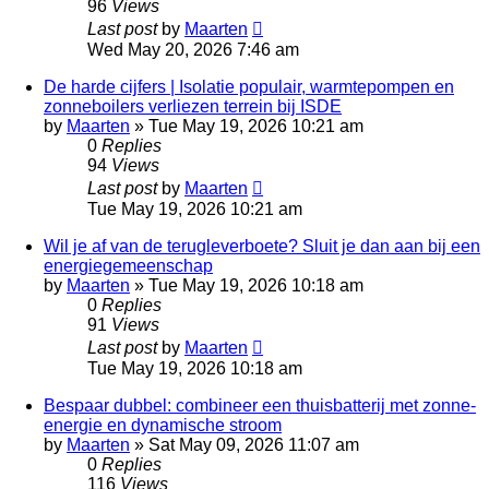
96
Views
Last post
by
Maarten
Wed May 20, 2026 7:46 am
De harde cijfers | Isolatie populair, warmtepompen en
zonneboilers verliezen terrein bij ISDE
by
Maarten
»
Tue May 19, 2026 10:21 am
0
Replies
94
Views
Last post
by
Maarten
Tue May 19, 2026 10:21 am
Wil je af van de terugleverboete? Sluit je dan aan bij een
energiegemeenschap
by
Maarten
»
Tue May 19, 2026 10:18 am
0
Replies
91
Views
Last post
by
Maarten
Tue May 19, 2026 10:18 am
Bespaar dubbel: combineer een thuisbatterij met zonne-
energie en dynamische stroom
by
Maarten
»
Sat May 09, 2026 11:07 am
0
Replies
116
Views