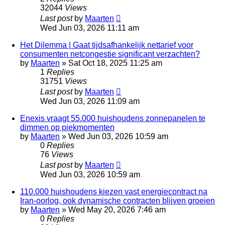
32044
Views
Last post
by
Maarten
Wed Jun 03, 2026 11:11 am
Het Dilemma | Gaat tijdsafhankelijk nettarief voor
consumenten netcongestie significant verzachten?
by
Maarten
»
Sat Oct 18, 2025 11:25 am
1
Replies
31751
Views
Last post
by
Maarten
Wed Jun 03, 2026 11:09 am
Enexis vraagt 55.000 huishoudens zonnepanelen te
dimmen op piekmomenten
by
Maarten
»
Wed Jun 03, 2026 10:59 am
0
Replies
76
Views
Last post
by
Maarten
Wed Jun 03, 2026 10:59 am
110.000 huishoudens kiezen vast energiecontract na
Iran-oorlog, ook dynamische contracten blijven groeien
by
Maarten
»
Wed May 20, 2026 7:46 am
0
Replies