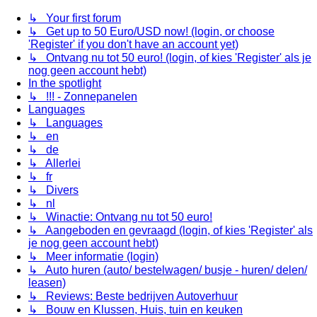
↳ Your first forum
↳ Get up to 50 Euro/USD now! (login, or choose
'Register' if you don't have an account yet)
↳ Ontvang nu tot 50 euro! (login, of kies 'Register' als je
nog geen account hebt)
In the spotlight
↳ !!! - Zonnepanelen
Languages
↳ Languages
↳ en
↳ de
↳ Allerlei
↳ fr
↳ Divers
↳ nl
↳ Winactie: Ontvang nu tot 50 euro!
↳ Aangeboden en gevraagd (login, of kies 'Register' als
je nog geen account hebt)
↳ Meer informatie (login)
↳ Auto huren (auto/ bestelwagen/ busje - huren/ delen/
leasen)
↳ Reviews: Beste bedrijven Autoverhuur
↳ Bouw en Klussen, Huis, tuin en keuken