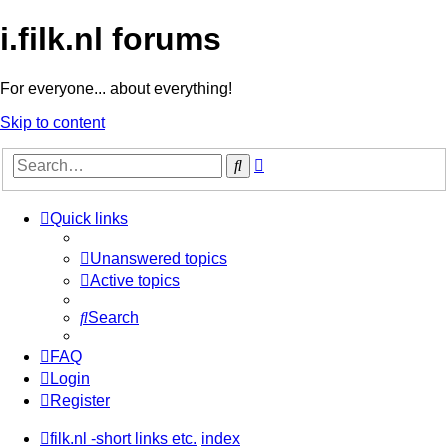
i.filk.nl forums
For everyone... about everything!
Skip to content
Advanced
Search
search
Quick links
Unanswered topics
Active topics
Search
FAQ
Login
Register
filk.nl -short links etc.
index