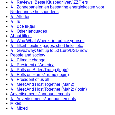
↳ Reviews: Beste Klusbedrijven/ ZZP'ers
↳ Zonnepanelen en besparing energiekosten voor
Nederlandse huishoudens
↳ Allerlei
↳ ru
↳ Все виды
↳ Other languages
About filk.nl
↳ Who What Where - introduce yourself
↳ filk.nl - biolink pages, short links, etc.
↳ Giveaway: Get up to 50 Euro/USD now!
People and society
↳ Climate change
↳ President of America
↳ Polls on Biden/Trump (login)
↳ Polls on Harris/Trump (login)
↳ President of us all
↳ Meet And Host Together (Mah2)
↳ Meet And Host Together (Mah2) (login)
Advertisements/ announcements
↳ Advertisements/ announcements
Mixed
↳ Mixed