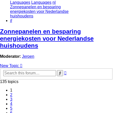
Languages
Languages
nl
Zonnepanelen en besparing
energiekosten voor Nederlandse
huishoudens
Search
Zonnepanelen en besparing
energiekosten voor Nederlandse
huishoudens
Moderator:
Jeroen
New Topic
Advanced
Search
search
135 topics
1
2
3
4
5
6