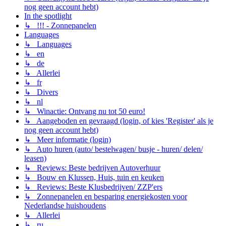
nog geen account hebt)
In the spotlight
↳ !!! - Zonnepanelen
Languages
↳ Languages
↳ en
↳ de
↳ Allerlei
↳ fr
↳ Divers
↳ nl
↳ Winactie: Ontvang nu tot 50 euro!
↳ Aangeboden en gevraagd (login, of kies 'Register' als je
nog geen account hebt)
↳ Meer informatie (login)
↳ Auto huren (auto/ bestelwagen/ busje - huren/ delen/
leasen)
↳ Reviews: Beste bedrijven Autoverhuur
↳ Bouw en Klussen, Huis, tuin en keuken
↳ Reviews: Beste Klusbedrijven/ ZZP'ers
↳ Zonnepanelen en besparing energiekosten voor
Nederlandse huishoudens
↳ Allerlei
↳ ru