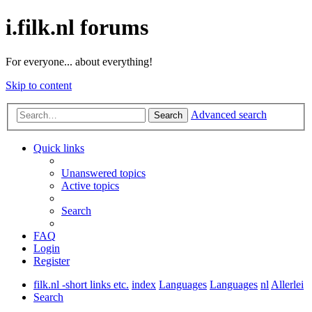
i.filk.nl forums
For everyone... about everything!
Skip to content
Advanced search
Search
Quick links
Unanswered topics
Active topics
Search
FAQ
Login
Register
filk.nl -short links etc.
index
Languages
Languages
nl
Allerlei
Search