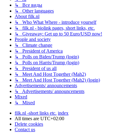
↳ Все виды
↳ Other languages
About filk.nl
↳ Who What Where - introduce yourself
↳ filk.nl - biolink pages, short links, etc.
↳ Giveaway: Get up to 50 Euro/USD now!
People and society
↳ Climate change
↳ President of America
↳ Polls on Biden/Trump (login)
↳ Polls on Harris/Trump (login)
↳ President of us all
↳ Meet And Host Together (Mah2)
↳ Meet And Host Together (Mah2) (login)
Advertisements/ announcements
↳ Advertisements/ announcements
Mixed
↳ Mixed
filk.nl -short links etc.
index
All times are
UTC+02:00
Delete cookies
Contact us