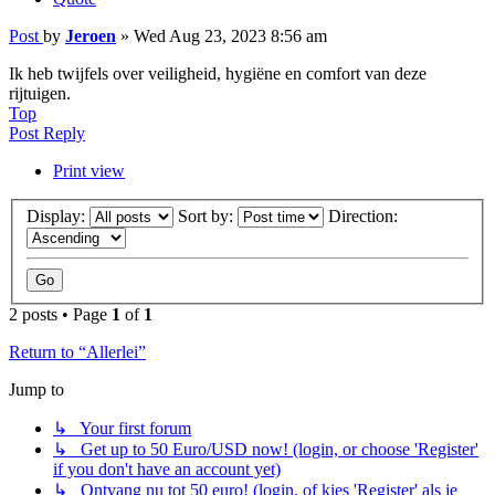
Post
by
Jeroen
»
Wed Aug 23, 2023 8:56 am
Ik heb twijfels over veiligheid, hygiëne en comfort van deze
rijtuigen.
Top
Post Reply
Print view
Display:
Sort by:
Direction:
2 posts • Page
1
of
1
Return to “Allerlei”
Jump to
↳ Your first forum
↳ Get up to 50 Euro/USD now! (login, or choose 'Register'
if you don't have an account yet)
↳ Ontvang nu tot 50 euro! (login, of kies 'Register' als je