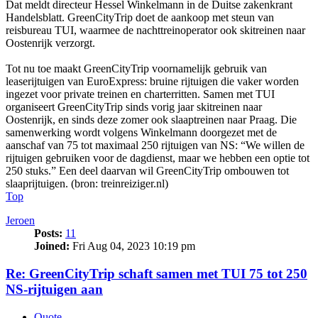
Dat meldt directeur Hessel Winkelmann in de Duitse zakenkrant
Handelsblatt. GreenCityTrip doet de aankoop met steun van
reisbureau TUI, waarmee de nachttreinoperator ook skitreinen naar
Oostenrijk verzorgt.
Tot nu toe maakt GreenCityTrip voornamelijk gebruik van
leaserijtuigen van EuroExpress: bruine rijtuigen die vaker worden
ingezet voor private treinen en charterritten. Samen met TUI
organiseert GreenCityTrip sinds vorig jaar skitreinen naar
Oostenrijk, en sinds deze zomer ook slaaptreinen naar Praag. Die
samenwerking wordt volgens Winkelmann doorgezet met de
aanschaf van 75 tot maximaal 250 rijtuigen van NS: “We willen de
rijtuigen gebruiken voor de dagdienst, maar we hebben een optie tot
250 stuks.” Een deel daarvan wil GreenCityTrip ombouwen tot
slaaprijtuigen. (bron: treinreiziger.nl)
Top
Jeroen
Posts:
11
Joined:
Fri Aug 04, 2023 10:19 pm
Re: GreenCityTrip schaft samen met TUI 75 tot 250
NS-rijtuigen aan
Quote