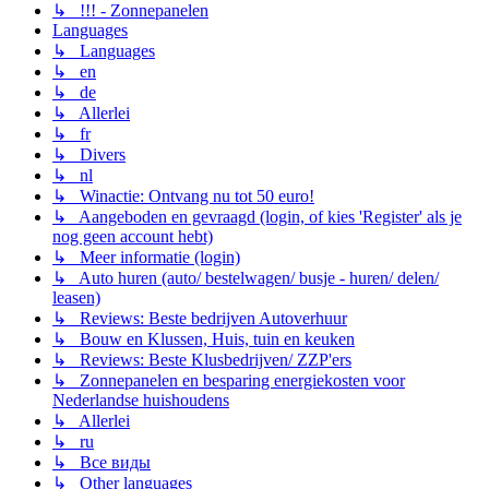
↳ !!! - Zonnepanelen
Languages
↳ Languages
↳ en
↳ de
↳ Allerlei
↳ fr
↳ Divers
↳ nl
↳ Winactie: Ontvang nu tot 50 euro!
↳ Aangeboden en gevraagd (login, of kies 'Register' als je
nog geen account hebt)
↳ Meer informatie (login)
↳ Auto huren (auto/ bestelwagen/ busje - huren/ delen/
leasen)
↳ Reviews: Beste bedrijven Autoverhuur
↳ Bouw en Klussen, Huis, tuin en keuken
↳ Reviews: Beste Klusbedrijven/ ZZP'ers
↳ Zonnepanelen en besparing energiekosten voor
Nederlandse huishoudens
↳ Allerlei
↳ ru
↳ Все виды
↳ Other languages