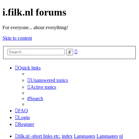
i.filk.nl forums
For everyone... about everything!
Skip to content
Advanced
Search
search
Quick links
Unanswered topics
Active topics
Search
FAQ
Login
Register
filk.nl -short links etc.
index
Languages
Languages
nl