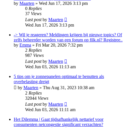
by
Maarten
»
Wed Jun 17, 2026 3:13 pm
0
Replies
37
Views
Last post
by
Maarten
Wed Jun 17, 2026 3:13 pm
-> Wil je reageren? Meldingen krijgen bij nieuwe topics? Of
zelfs beheerder worden van een forum op filk.nl? Registree..
by
Emma
»
Fri Mar 20, 2026 7:32 pm
2
Replies
987
Views
Last post
by
Maarten
Wed Jun 03, 2026 11:13 am
5 tips om je zonnepanelen optimaal te benutten als
overbelasting dreigt
by
Maarten
»
Thu Aug 31, 2023 10:38 am
2
Replies
32044
Views
Last post
by
Maarten
Wed Jun 03, 2026 11:11 am
Het Dilemma | Gaat tijdsafhankelijk nettarief voor
consumenten netcongestie significant verzachten?