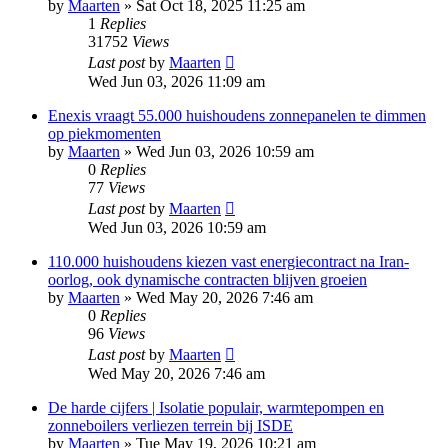
by
Maarten
»
Sat Oct 18, 2025 11:25 am
1
Replies
31752
Views
Last post
by
Maarten
Wed Jun 03, 2026 11:09 am
Enexis vraagt 55.000 huishoudens zonnepanelen te dimmen
op piekmomenten
by
Maarten
»
Wed Jun 03, 2026 10:59 am
0
Replies
77
Views
Last post
by
Maarten
Wed Jun 03, 2026 10:59 am
110.000 huishoudens kiezen vast energiecontract na Iran-
oorlog, ook dynamische contracten blijven groeien
by
Maarten
»
Wed May 20, 2026 7:46 am
0
Replies
96
Views
Last post
by
Maarten
Wed May 20, 2026 7:46 am
De harde cijfers | Isolatie populair, warmtepompen en
zonneboilers verliezen terrein bij ISDE
by
Maarten
»
Tue May 19, 2026 10:21 am